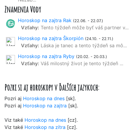
Znamenia Vody
Horoskop na zajtra Rak
(22.06. - 22.07.)
Vzťahy:
Tento týždeň môže byť váš partner v...
Horoskop na zajtra Škorpión
(24.10. - 22.11.)
Vzťahy:
Láska je tanec a tento týždeň sa mô...
Horoskop na zajtra Ryby
(20.02. - 20.03.)
Vzťahy:
Váš milostný život je tento týždeň ...
Pozri si aj horoskopy v ďalších jazykoch:
Pozri aj
Horoskop na dnes
[sk].
Pozri aj
Horoskop na zajtra
[sk].
Viz také
Horoskop na dnes
[cz].
Viz také
Horoskop na zítra
[cz].