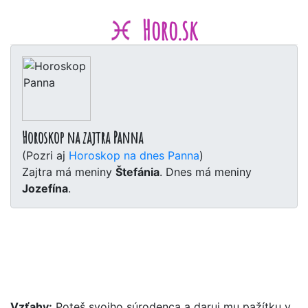
Horo.sk
Horoskop na zajtra Panna
(Pozri aj
Horoskop na dnes Panna
)
Zajtra má meniny
Štefánia
. Dnes má meniny
Jozefína
.
Vzťahy:
Poteš svojho súrodenca a daruj mu pažítku v