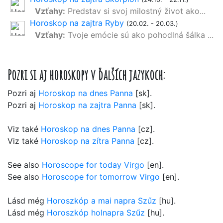
Vzťahy:
Predstav si svoj milostný život ako...
Horoskop na zajtra Ryby
(20.02. - 20.03.)
Vzťahy:
Tvoje emócie sú ako pohodlná šálka ...
Pozri si aj horoskopy v ďalších jazykoch:
Pozri aj
Horoskop na dnes Panna
[sk].
Pozri aj
Horoskop na zajtra Panna
[sk].
Viz také
Horoskop na dnes Panna
[cz].
Viz také
Horoskop na zítra Panna
[cz].
See also
Horoscope for today Virgo
[en].
See also
Horoscope for tomorrow Virgo
[en].
Lásd még
Horoszkóp a mai napra Szűz
[hu].
Lásd még
Horoszkóp holnapra Szűz
[hu].