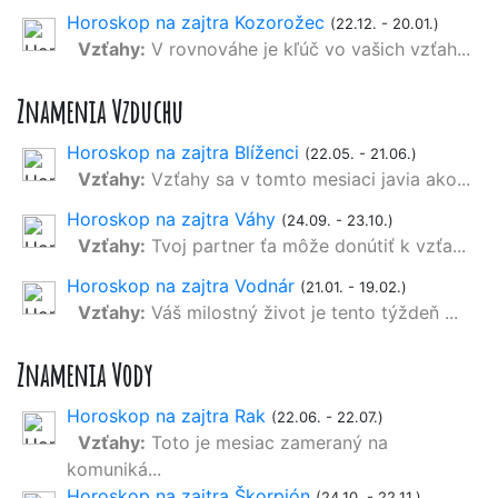
Horoskop na zajtra Kozorožec
(22.12. - 20.01.)
Vzťahy:
V rovnováhe je kľúč vo vašich vzťah...
Znamenia Vzduchu
Horoskop na zajtra Blíženci
(22.05. - 21.06.)
Vzťahy:
Vzťahy sa v tomto mesiaci javia ako...
Horoskop na zajtra Váhy
(24.09. - 23.10.)
Vzťahy:
Tvoj partner ťa môže donútiť k vzťa...
Horoskop na zajtra Vodnár
(21.01. - 19.02.)
Vzťahy:
Váš milostný život je tento týždeň ...
Znamenia Vody
Horoskop na zajtra Rak
(22.06. - 22.07.)
Vzťahy:
Toto je mesiac zameraný na
komuniká...
Horoskop na zajtra Škorpión
(24.10. - 22.11.)