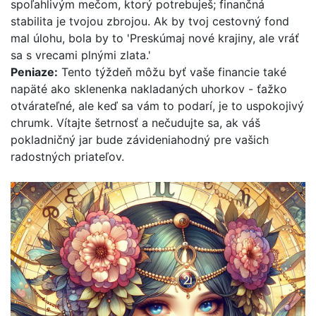
spoľahlivým mečom, ktorý potrebuješ; finančná
stabilita je tvojou zbrojou. Ak by tvoj cestovný fond
mal úlohu, bola by to 'Preskúmaj nové krajiny, ale vráť
sa s vrecami plnými zlata.'
Peniaze:
Tento týždeň môžu byť vaše financie také
napäté ako sklenenka nakladaných uhorkov - ťažko
otvárateľné, ale keď sa vám to podarí, je to uspokojivý
chrumk. Vítajte šetrnosť a nečudujte sa, ak váš
pokladničný jar bude závideniahodný pre vašich
radostných priateľov.