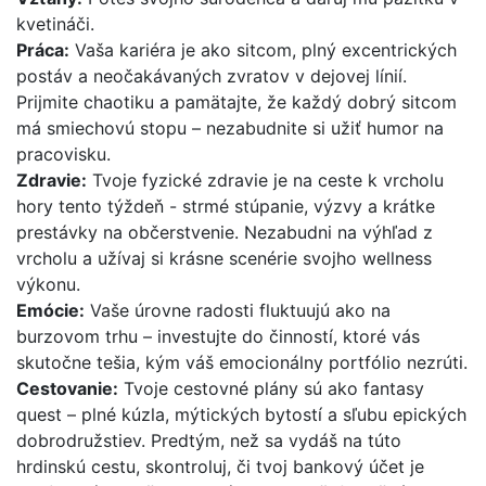
kvetináči.
Práca:
Vaša kariéra je ako sitcom, plný excentrických
postáv a neočakávaných zvratov v dejovej línií.
Prijmite chaotiku a pamätajte, že každý dobrý sitcom
má smiechovú stopu – nezabudnite si užiť humor na
pracovisku.
Zdravie:
Tvoje fyzické zdravie je na ceste k vrcholu
hory tento týždeň - strmé stúpanie, výzvy a krátke
prestávky na občerstvenie. Nezabudni na výhľad z
vrcholu a užívaj si krásne scenérie svojho wellness
výkonu.
Emócie:
Vaše úrovne radosti fluktuujú ako na
burzovom trhu – investujte do činností, ktoré vás
skutočne tešia, kým váš emocionálny portfólio nezrúti.
Cestovanie:
Tvoje cestovné plány sú ako fantasy
quest – plné kúzla, mýtických bytostí a sľubu epických
dobrodružstiev. Predtým, než sa vydáš na túto
hrdinskú cestu, skontroluj, či tvoj bankový účet je