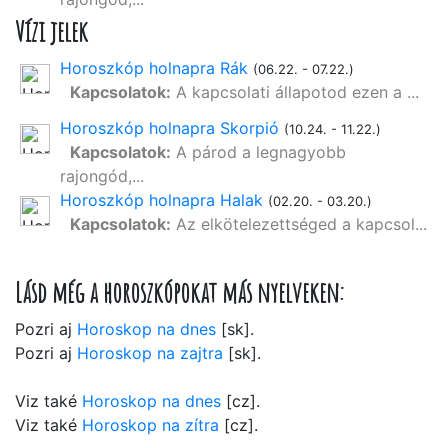
Vízi jelek
Horoszkóp holnapra Rák
(06.22. - 07.22.)
Kapcsolatok:
A kapcsolati állapotod ezen a ...
Horoszkóp holnapra Skorpió
(10.24. - 11.22.)
Kapcsolatok:
A párod a legnagyobb
rajongód,...
Horoszkóp holnapra Halak
(02.20. - 03.20.)
Kapcsolatok:
Az elkötelezettséged a kapcsol...
Lásd még a horoszkópokat más nyelveken:
Pozri aj
Horoskop na dnes
[sk].
Pozri aj
Horoskop na zajtra
[sk].
Viz také
Horoskop na dnes
[cz].
Viz také
Horoskop na zítra
[cz].