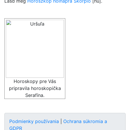
Lásd még
Horoszkóp holnapra Skorpió
[hu].
Horoskopy pre Vás
pripravila horoskopička
Serafína.
Podmienky používania
|
Ochrana súkromia a
GDPR