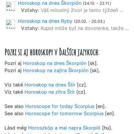
Horoskop na dnes Škorpión
(24.10. - 22.11.)
Vzťahy:
Váš milostný život je tento týždeň ...
Horoskop na dnes Ryby
(20.02. - 20.03.)
Vzťahy:
Kupid môže byť na dovolenke, takže ...
Pozri si aj horoskopy v ďalších jazykoch:
Pozri aj
Horoskop na dnes Škorpión
[sk].
Pozri aj
Horoskop na zajtra Škorpión
[sk].
Viz také
Horoskop na dnes Štír
[cz].
Viz také
Horoskop na zítra Štír
[cz].
See also
Horoscope for today Scorpius
[en].
See also
Horoscope for tomorrow Scorpius
[en].
Lásd még
Horoszkóp a mai napra Skorpió
[hu].