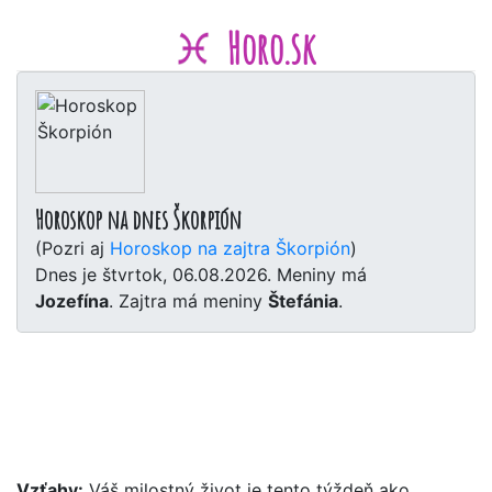
Horo.sk
Horoskop na dnes Škorpión
(Pozri aj
Horoskop na zajtra Škorpión
)
Dnes je štvrtok, 06.08.2026. Meniny má
Jozefína
. Zajtra má meniny
Štefánia
.
Vzťahy:
Váš milostný život je tento týždeň ako