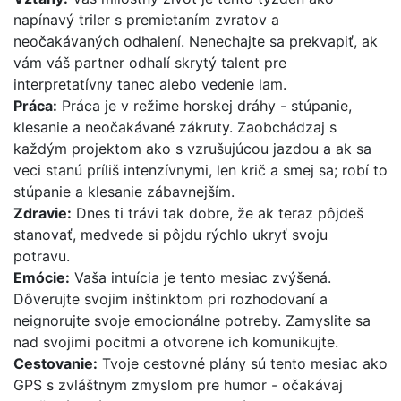
napínavý triler s premietaním zvratov a
neočakávaných odhalení. Nenechajte sa prekvapiť, ak
vám váš partner odhalí skrytý talent pre
interpretatívny tanec alebo vedenie lam.
Práca:
Práca je v režime horskej dráhy - stúpanie,
klesanie a neočakávané zákruty. Zaobchádzaj s
každým projektom ako s vzrušujúcou jazdou a ak sa
veci stanú príliš intenzívnymi, len krič a smej sa; robí to
stúpanie a klesanie zábavnejším.
Zdravie:
Dnes ti trávi tak dobre, že ak teraz pôjdeš
stanovať, medvede si pôjdu rýchlo ukryť svoju
potravu.
Emócie:
Vaša intuícia je tento mesiac zvýšená.
Dôverujte svojim inštinktom pri rozhodovaní a
neignorujte svoje emocionálne potreby. Zamyslite sa
nad svojimi pocitmi a otvorene ich komunikujte.
Cestovanie:
Tvoje cestovné plány sú tento mesiac ako
GPS s zvláštnym zmyslom pre humor - očakávaj