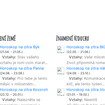
ení Země
Znamení Vzduchu
Horoskop na zítra Býk
Horoskop na zítra Blí
(21.04. - 21.05.)
(22.05. - 21.06.)
Vztahy:
Stav vašeho
Vztahy:
Vaše milost
vztahu je rom-com marat...
život připomíná roman
Horoskop na zítra Panna
Horoskop na zítra Vá
(24.08. - 23.09.)
(24.09. - 23.10.)
Vztahy:
Pro tebe je tento
Vztahy:
Komunikace
měsíc v milostném...
klíč, ale tento týden...
Horoskop na zítra Kozoroh
Horoskop na zítra Vo
(22.12. - 20.01.)
(21.01. - 19.02.)
Vztahy:
Nalezněte se
Vztahy:
Nesmíš