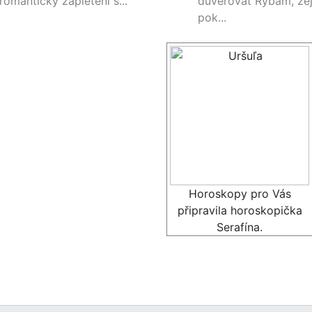
romanticky zapletení s...
důvěřovat Rybám, ze
pok...
Horoskopy pro Vás
připravila horoskopička
Serafína.