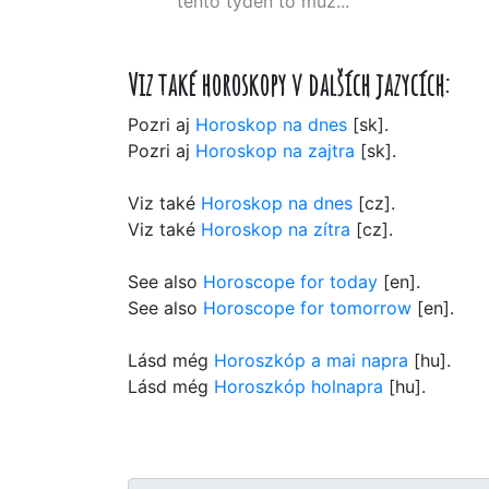
tento týden to můž...
Viz také horoskopy v dalších jazycích:
Pozri aj
Horoskop na dnes
[sk].
Pozri aj
Horoskop na zajtra
[sk].
Viz také
Horoskop na dnes
[cz].
Viz také
Horoskop na zítra
[cz].
See also
Horoscope for today
[en].
See also
Horoscope for tomorrow
[en].
Lásd még
Horoszkóp a mai napra
[hu].
Lásd még
Horoszkóp holnapra
[hu].