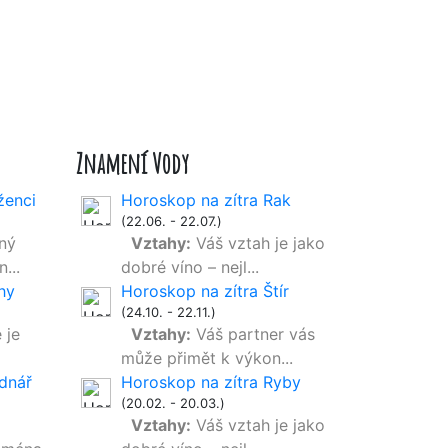
Znamení Vody
ženci
Horoskop na zítra Rak
(22.06. - 22.07.)
ný
Vztahy:
Váš vztah je jako
...
dobré víno – nejl...
hy
Horoskop na zítra Štír
(24.10. - 22.11.)
 je
Vztahy:
Váš partner vás
může přimět k výkon...
dnář
Horoskop na zítra Ryby
(20.02. - 20.03.)
Vztahy:
Váš vztah je jako