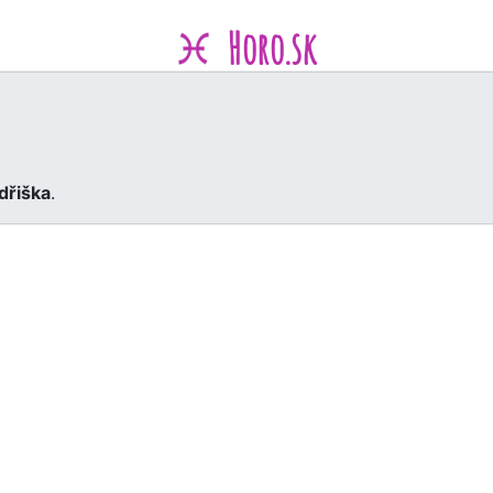
Horo.sk
dřiška
.