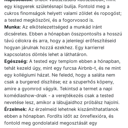
egy kisgyerek születésnapi bulija. Fontold meg a
cukros finomságok helyett valami zöldet és ropogóst;
a tested megköszöni, és a fogorvosod is.
Munka:
Az elkötelezettséged a munkád iránt
dicséretes. Ebben a hónapban összpontosíts a hosszú
távú célokra és arra, hogy a jelenlegi erőfeszítéseid
hogyan járulnak hozzá ezekhez. Egy karrierrel
kapcsolatos döntés lehet a láthatáron.
Egészség:
A tested egy templom ebben a hónapban,
tehát kezeld úgy, mint egy furcsa Airbnb-t, és ne mint
egy kollégiumi házat. Ne feledd, hogy a saláta nem
csak a burgered díszítése; ez a szuperhős köpeny,
amire a gyomrod vágyik. Tekintsd a termet a napi
komédiashow-dnak - a verejtékezés csak a tested
nevetése lesz, amikor a lábujjaidhoz próbálsz hajolni.
Érzelmek:
Az érzelmeid lehetnek kiszámíthatatlanok
ebben a hónapban. Fordíts időt az önreflexióra, és
fontold meg gondolataid megosztását egy