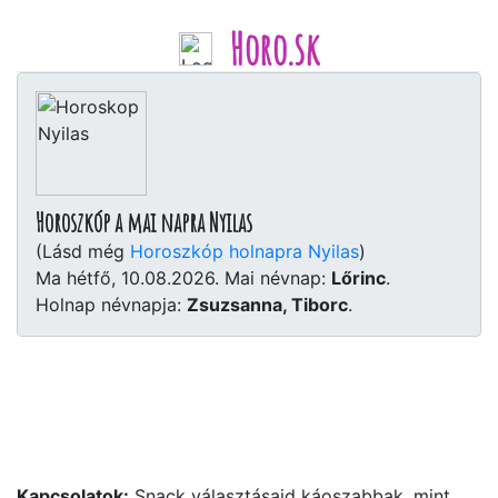
Horo.sk
Horoszkóp a mai napra Nyilas
(Lásd még
Horoszkóp holnapra Nyilas
)
Ma hétfő, 10.08.2026. Mai névnap:
Lőrinc
.
Holnap névnapja:
Zsuzsanna, Tiborc
.
Kapcsolatok:
Snack választásaid káoszabbak, mint