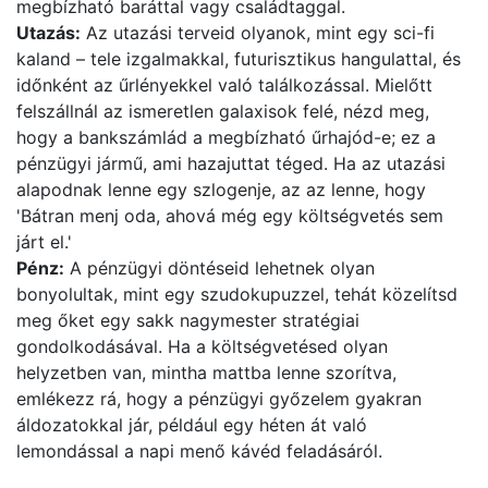
megbízható baráttal vagy családtaggal.
Utazás:
Az utazási terveid olyanok, mint egy sci-fi
kaland – tele izgalmakkal, futurisztikus hangulattal, és
időnként az űrlényekkel való találkozással. Mielőtt
felszállnál az ismeretlen galaxisok felé, nézd meg,
hogy a bankszámlád a megbízható űrhajód-e; ez a
pénzügyi jármű, ami hazajuttat téged. Ha az utazási
alapodnak lenne egy szlogenje, az az lenne, hogy
'Bátran menj oda, ahová még egy költségvetés sem
járt el.'
Pénz:
A pénzügyi döntéseid lehetnek olyan
bonyolultak, mint egy szudokupuzzel, tehát közelítsd
meg őket egy sakk nagymester stratégiai
gondolkodásával. Ha a költségvetésed olyan
helyzetben van, mintha mattba lenne szorítva,
emlékezz rá, hogy a pénzügyi győzelem gyakran
áldozatokkal jár, például egy héten át való
lemondással a napi menő kávéd feladásáról.